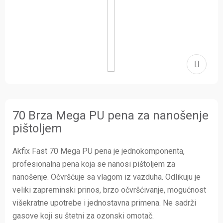
70 Brza Mega PU pena za nanošenje
pištoljem
Akfix Fast 70 Mega PU pena je jednokomponenta,
profesionalna pena koja se nanosi pištoljem za
nanošenje. Očvršćuje sa vlagom iz vazduha. Odlikuju je
veliki zapreminski prinos, brzo očvršćivanje, mogućnost
višekratne upotrebe i jednostavna primena. Ne sadrži
gasove koji su štetni za ozonski omotač.