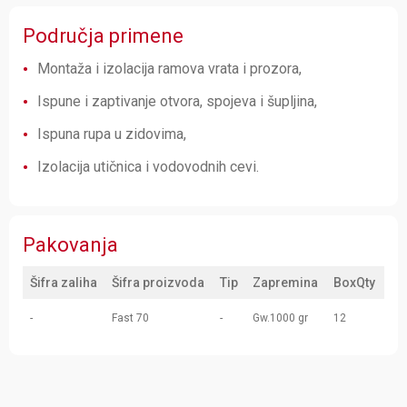
Područja primene
Montaža i izolacija ramova vrata i prozora,
Ispune i zaptivanje otvora, spojeva i šupljina,
Ispuna rupa u zidovima,
Izolacija utičnica i vodovodnih cevi.
Pakovanja
Šifra zaliha
Šifra proizvoda
Tip
Zapremina
BoxQty
-
Fast 70
-
Gw.1000 gr
12