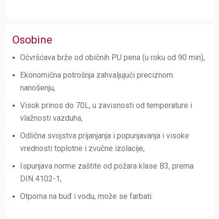
Osobine
Očvršćava brže od običnih PU pena (u roku od 90 min),
Ekonomična potrošnja zahvaljujući preciznom
nanošenju,
Visok prinos do 70L, u zavisnosti od temperature i
vlažnosti vazduha,
Odlična svojstva prijanjanja i popunjavanja i visoke
vrednosti toplotne i zvučne izolacije,
Ispunjava norme zaštite od požara klase B3, prema
DIN 4102-1,
Otporna na buđ i vodu, može se farbati.