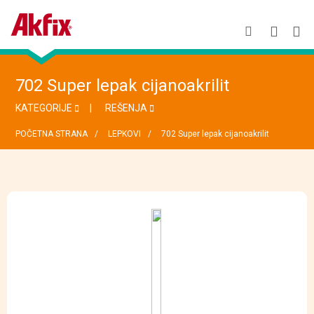
702 Super lepak cijanoakrilit
KATEGORIJE
REŠENJA
POČETNA STRANA
LEPKOVI
702 Super lepak cijanoakrilit