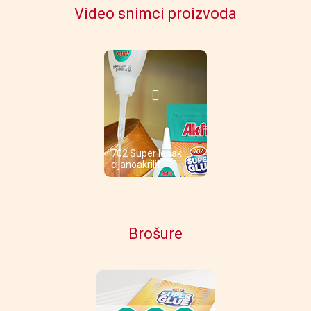
Video snimci proizvoda
702 Super lepak
cijanoakrilit
Brošure