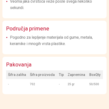
Veoma jaka čvrstoća veze posle svega nekoliko
sekundi.
Područja primene
Pogodno za lepljenje materijala od gume, metala,
keramike i mnogih vrsta plastike.
Pakovanja
Šifra zaliha
Šifra proizvoda
Tip
Zapremina
BoxQty
-
702
-
25 gr
50/500