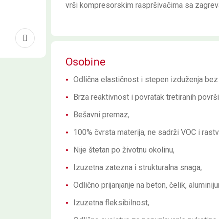
vrši kompresorskim raspršivačima sa zagrev
Osobine
Odlična elastičnost i stepen izduženja bez
Brza reaktivnost i povratak tretiranih povr
Bešavni premaz,
100% čvrsta materija, ne sadrži VOC i rast
Nije štetan po životnu okolinu,
Izuzetna zatezna i strukturalna snaga,
Odlično prijanjanje na beton, čelik, aluminijum
Izuzetna fleksibilnost,