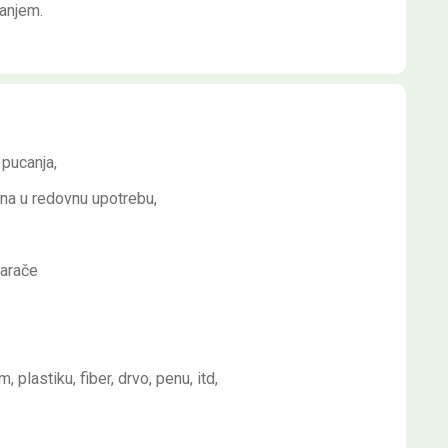
anjem.
 pucanja,
šina u redovnu upotrebu,
varače
, plastiku, fiber, drvo, penu, itd,