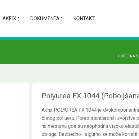
AKFIX
DOKUMENTA
KONTAKT
POČETNA S
Polyurea FX 1044 (Poboljšana 
Akfix POLYUREA FX 1044 je dvokomponentni,
čistog poliuera. Pored standardnih svojstva 
na mestima gde su neophodna visoko elastičn
obloga. Bezbedno i sigurno se može koristit