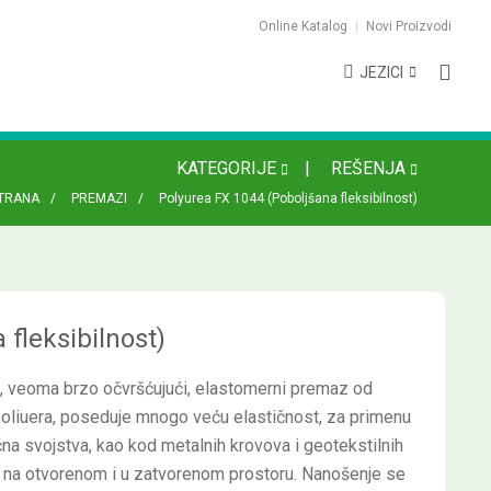
Online Katalog
Novi Proizvodi
JEZICI
KATEGORIJE
REŠENJA
TRANA
PREMAZI
Polyurea FX 1044 (Poboljšana fleksibilnost)
fleksibilnost)
 veoma brzo očvršćujući, elastomerni premaz od
poliuera, poseduje mnogo veću elastičnost, za primenu
a svojstva, kao kod metalnih krovova i geotekstilnih
i na otvorenom i u zatvorenom prostoru. Nanošenje se