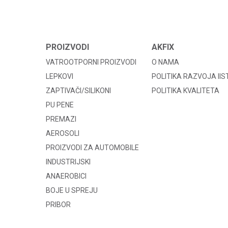
PROIZVODI
AKFIX
VATROOTPORNI PROIZVODI
O NAMA
LEPKOVI
POLITIKA RAZVOJA II
ZAPTIVAČI/SILIKONI
POLITIKA KVALITETA
PU PENE
PREMAZI
AEROSOLI
PROIZVODI ZA AUTOMOBILE
INDUSTRIJSKI
ANAEROBICI
BOJE U SPREJU
PRIBOR