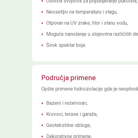
Odlična svojstva za popunjavanje pukotina,
Neosetljiv na temperaturu i vlagu,
Otporan na UV zrake, hlor i slanu vodu,
Moguće nanošenje u slojevima različitih deb
Širok spektar boja.
Područja primene
Opšte primene hidroizolacije gde je neophodn
Bazeni i rezervoari,
Krovovi, terase i garaže,
Geotekstilne obloge,
Dekorativne primene,