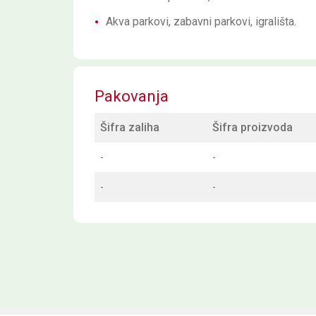
Akva parkovi, zabavni parkovi, igrališta.
Pakovanja
Šifra zaliha
Šifra proizvoda
-
-
-
-