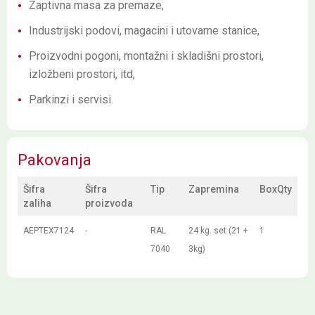
Zaptivna masa za premaze,
Industrijski podovi, magacini i utovarne stanice,
Proizvodni pogoni, montažni i skladišni prostori,
izložbeni prostori, itd,
Parkinzi i servisi.
Pakovanja
Šifra
Šifra
Tip
Zapremina
BoxQty
zaliha
proizvoda
AEPTEX7124
-
RAL
24 kg. set (21 +
1
7040
3kg)