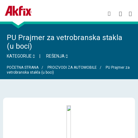
PU Prajmer za vetrobranska stakla
(u boci)
KATEGORIJE
REŠENJA
POČETNA STRANA
PROIZVODI ZA AUTOMOBILE
PU Prajmer za
vetrobranska stakla (u boci)