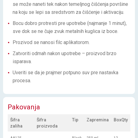
se može naneti tek nakon temeljnog čišćenja površine
na koju se lepi sa sredstvom za čišćenje i aktivaciju.
Bocu dobro protresti pre upotrebe (najmanje 1 minut),
sve dok se ne čuje zvuk metalnih kuglica iz boce.
Prozivod se nanosi filc aplikatorom.
Zatvoriti odmah nakon upotrebe – proizvod brzo
isparava.
Uveriti se da je prajmer potpuno suv pre nastavka
procesa.
Pakovanja
Šifra
Šifra
Tip
Zapremina
BoxQty
zaliha
proizvoda