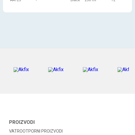
AA125
-
Black
250 ml
12
PROIZVODI
VATROOTPORNI PROIZVODI