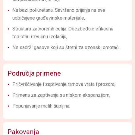
Na bazi poliuretana: Savršeno prijanja na sve
uobičajene građevinske materijale,
Struktura zatvorenih ćelija: Obezbeđuje efikasnu
toplotnu i zvučnu izolaciju,
Ne sadrži gasove koji su štetni za ozonski omotač.
Područja primene
Pričvršćivanje i zaptivanje ramova vrata i prozora,
Primena za zaptivanja sa niskom ekspanzijom,
Popunjavanje malih šupljina.
Pakovanja