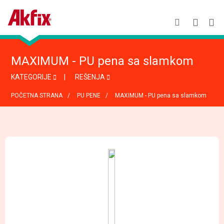
MAXIMUM - PU pena sa slamkom
KATEGORIJE
REŠENJA
POČETNA STRANA
PU PENE
MAXIMUM - PU pena sa slamkom