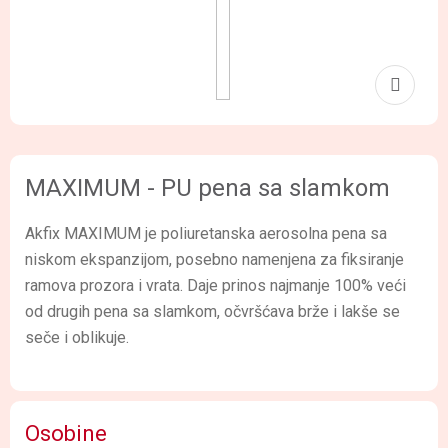
MAXIMUM - PU pena sa slamkom
Akfix MAXIMUM je poliuretanska aerosolna pena sa
niskom ekspanzijom, posebno namenjena za fiksiranje
ramova prozora i vrata. Daje prinos najmanje 100% veći
od drugih pena sa slamkom, očvršćava brže i lakše se
seče i oblikuje.
Osobine