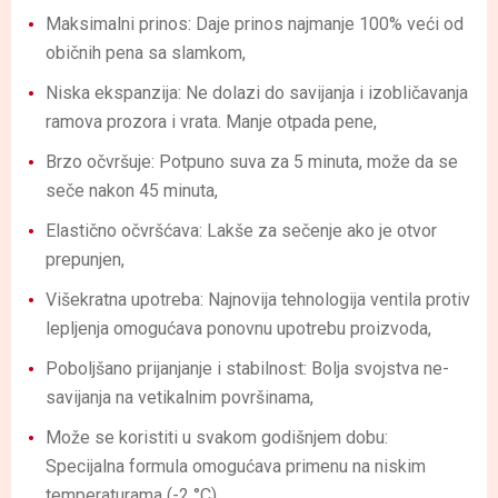
Maksimalni prinos: Daje prinos najmanje 100% veći od
običnih pena sa slamkom,
Niska ekspanzija: Ne dolazi do savijanja i izobličavanja
ramova prozora i vrata. Manje otpada pene,
Brzo očvršuje: Potpuno suva za 5 minuta, može da se
seče nakon 45 minuta,
Elastično očvršćava: Lakše za sečenje ako je otvor
prepunjen,
Višekratna upotreba: Najnovija tehnologija ventila protiv
lepljenja omogućava ponovnu upotrebu proizvoda,
Poboljšano prijanjanje i stabilnost: Bolja svojstva ne-
savijanja na vetikalnim površinama,
Može se koristiti u svakom godišnjem dobu:
Specijalna formula omogućava primenu na niskim
temperaturama (-2 °C),