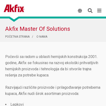
Akfix Master Of Solutions
POČETNA STRANA
O NAMA
Počevši sa radom u oblasti hemijskih konstrukcija 2001.
godine, Akfix se fokusirao na razvoj ekološki prihvatljivih
hemijskih proizvoda i tehnologija da bi stvorile trajna
rešenja za potrebe kupaca.
Razvijajući različite proizvode i prilagođavanje potrebema
kupaca, Akfix nudi širok asortiman proizvoda:
Lepkovi