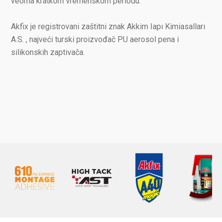
veoma kratkom vremenskom periodu.
Akfix je registrovani zaštitni znak Akkim Iapı Kimiasalları
A.S. , najveći turski proizvođač PU aerosol pena i
silikonskih zaptivača.