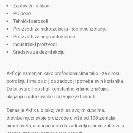
Zaptivači i silikoni
PU pene
Tehnički aerosoli
Proizvodi za hidroizolaciju i toplotnu izolaciju
Proizvodi za negu automobila
Industrijski proizvodi
Sredstva za dezinfekciju
Akfix je namenjen kako profesionalcima tako i za široku
potrošnju i ima za cilj da zadovolji potrebe svih korisnika.
Da bi ovaj cilj postigli konstantno vršimo značajna
ulaganja u istraživačke i razvojne aktivnosti.
Danas je Akfix u bliskoj vezi sa svojim kupcima,
distribuirajući svoje proizvode u više od 108 zemalja
širom sveta, u mogućnosti da zadovolji njihove zahteve u