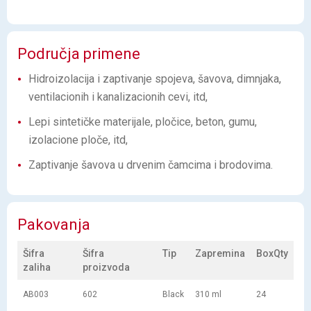
Područja primene
Hidroizolacija i zaptivanje spojeva, šavova, dimnjaka,
ventilacionih i kanalizacionih cevi, itd,
Lepi sintetičke materijale, pločice, beton, gumu,
izolacione ploče, itd,
Zaptivanje šavova u drvenim čamcima i brodovima.
Pakovanja
Šifra
Šifra
Tip
Zapremina
BoxQty
zaliha
proizvoda
AB003
602
Black
310 ml
24