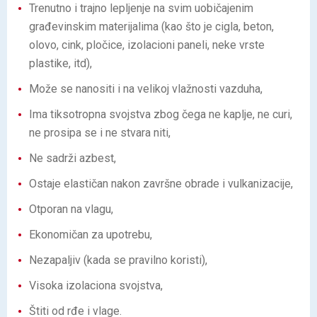
Trenutno i trajno lepljenje na svim uobičajenim
građevinskim materijalima (kao što je cigla, beton,
olovo, cink, pločice, izolacioni paneli, neke vrste
plastike, itd),
Može se nanositi i na velikoj vlažnosti vazduha,
Ima tiksotropna svojstva zbog čega ne kaplje, ne curi,
ne prosipa se i ne stvara niti,
Ne sadrži azbest,
Ostaje elastičan nakon završne obrade i vulkanizacije,
Otporan na vlagu,
Ekonomičan za upotrebu,
Nezapaljiv (kada se pravilno koristi),
Visoka izolaciona svojstva,
Štiti od rđe i vlage.