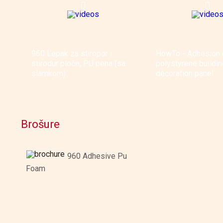
960 Lepak za stiropor i
HowTo - Adhesion 
stirodur ploče, PU pena (sa
polystyrene buildin
slamkom)
decoration panel
Brošure
960 Adhesive Pu
Foam