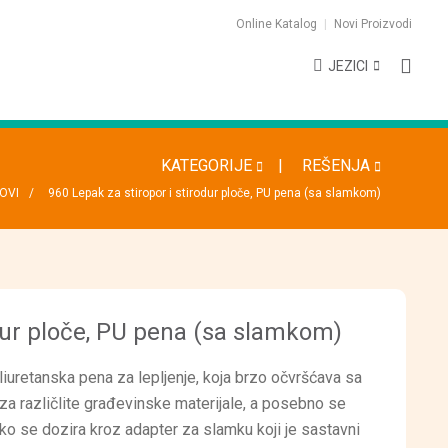
Online Katalog
Novi Proizvodi
JEZICI
KATEGORIJE
REŠENJA
OVI
960 Lepak za stiropor i stirodur ploče, PU pena (sa slamkom)
odur ploče, PU pena (sa slamkom)
uretanska pena za lepljenje, koja brzo očvršćava sa
a različlite građevinske materijale, a posebno se
ko se dozira kroz adapter za slamku koji je sastavni