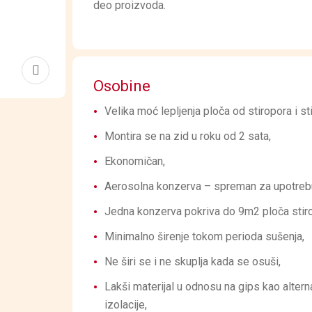
deo proizvoda.
Osobine
Velika moć lepljenja ploča od stiropora i st
Montira se na zid u roku od 2 sata,
Ekonomičan,
Aerosolna konzerva – spreman za upotreb
Jedna konzerva pokriva do 9m2 ploča stirop
Minimalno širenje tokom perioda sušenja,
Ne širi se i ne skuplja kada se osuši,
Lakši materijal u odnosu na gips kao alterna
izolacije,