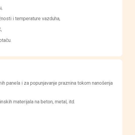
u,
žnosti i temperature vazduha,
,
otaču.
nih panela i za popunjavanje praznina tokom nanošenja
skih materijala na beton, metal, itd.