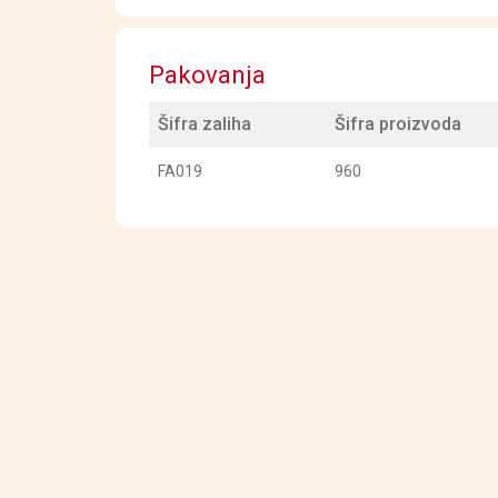
Pakovanja
Šifra zaliha
Šifra proizvoda
FA019
960