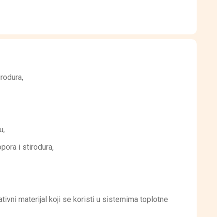
irodura,
u,
ora i stirodura,
tivni materijal koji se koristi u sistemima toplotne