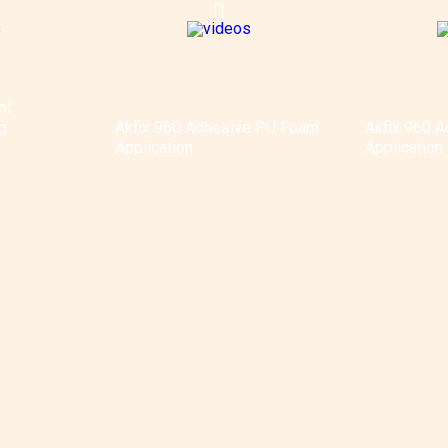
of
g
Akfix 960 Adhesive PU Foam
Akfix 960 
Application
Application