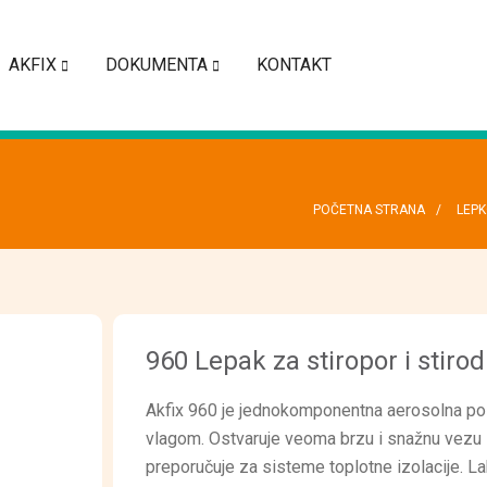
AKFIX
DOKUMENTA
KONTAKT
POČETNA STRANA
LEPK
960 Lepak za stiropor i stir
Akfix 960 je jednokomponentna aerosolna poli
vlagom. Ostvaruje veoma brzu i snažnu vezu z
preporučuje za sisteme toplotne izolacije. La