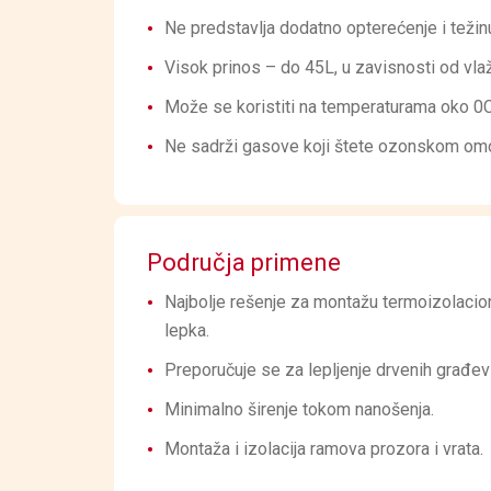
Ne predstavlja dodatno opterećenje i težin
Visok prinos – do 45L, u zavisnosti od vla
Može se koristiti na temperaturama oko 0C
Ne sadrži gasove koji štete ozonskom om
Područja primene
Najbolje rešenje za montažu termoizolacio
lepka.
Preporučuje se za lepljenje drvenih građevin
Minimalno širenje tokom nanošenja.
Montaža i izolacija ramova prozora i vrata.