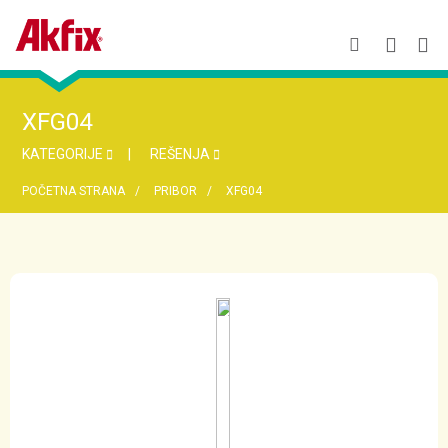
XFG04
KATEGORIJE
REŠENJA
POČETNA STRANA
PRIBOR
XFG04