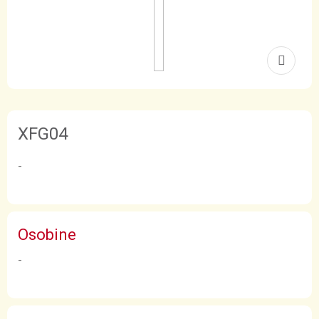
XFG04
-
Osobine
-