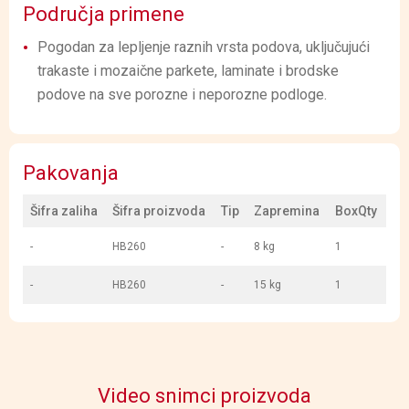
Područja primene
Pogodan za lepljenje raznih vrsta podova, uključujući
trakaste i mozaične parkete, laminate i brodske
podove na sve porozne i neporozne podloge.
Pakovanja
Šifra zaliha
Šifra proizvoda
Tip
Zapremina
BoxQty
-
HB260
-
8 kg
1
-
HB260
-
15 kg
1
Video snimci proizvoda