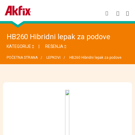
HB260 Hibridni lepak za podove
KATEGORIJE
REŠENJA
POČETNA STRANA
LEPKOVI
HB260 Hibridni lepak za podove