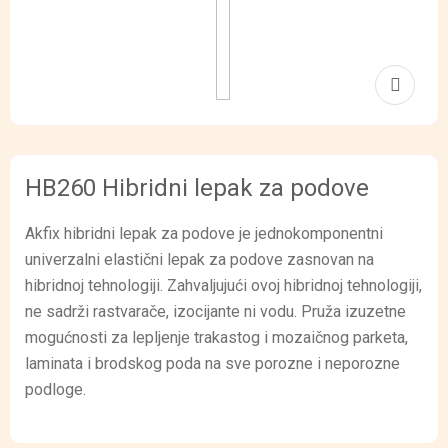
HB260 Hibridni lepak za podove
Akfix hibridni lepak za podove je jednokomponentni
univerzalni elastični lepak za podove zasnovan na
hibridnoj tehnologiji. Zahvaljujući ovoj hibridnoj tehnologiji,
ne sadrži rastvarače, izocijante ni vodu. Pruža izuzetne
mogućnosti za lepljenje trakastog i mozaičnog parketa,
laminata i brodskog poda na sve porozne i neporozne
podloge.