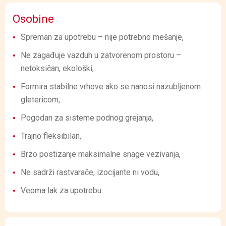
Osobine
Spreman za upotrebu – nije potrebno mešanje,
Ne zagađuje vazduh u zatvorenom prostoru –
netoksičan, ekološki,
Formira stabilne vrhove ako se nanosi nazubljenom
gletericom,
Pogodan za sisteme podnog grejanja,
Trajno fleksibilan,
Brzo postizanje maksimalne snage vezivanja,
Ne sadrži rastvarače, izocijante ni vodu,
Veoma lak za upotrebu.