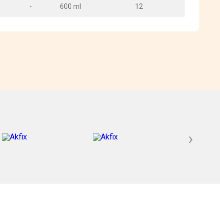
-
600 ml
12
›