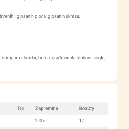
venih i gipsanih ploča, gipsanih ukrasa,
stiropor i stirodur, beton, građevinski blokovi i cigle,
Tip
Zapremina
BoxQty
-
290 ml
12