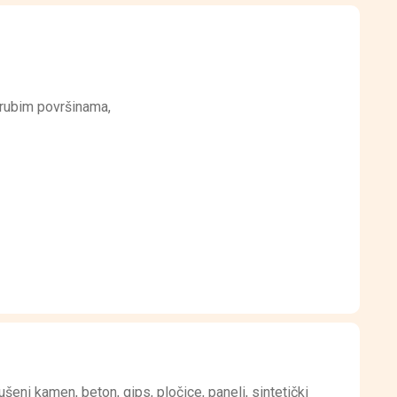
grubim površinama,
ušeni kamen, beton, gips, pločice, paneli, sintetički