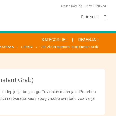
Online Katalog
Novi Proizvodi
JEZICI
KATEGORIJE
REŠENJA
A STRANA
LEPKOVI
308 Akrilni montažni lepak (Instant Grab)
Instant Grab)
i za lepljenje brojnih građevinskih materijala. Posebno
drži rastvarače, kao i zbog visoke čvrstoće vezivanja.