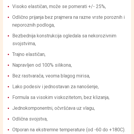
Visoko elastičan, može se pomerati +/- 25%,
Odlično prijanja bez prajmera na razne vrste poroznih i
neporoznih podloga,
Bezbednija konstrukcija ogledala sa nekorozivnim
svojstvima,
Trajno elastičan,
Napravljen od 100% silikona,
Bez rastvarača, veoma blagog mirisa,
Lako podesiv i jednostavan za nanošenje,
Formula sa visokim viskozitetom, bez klizanja,
Jednokomponentni, očvršćava uz vlagu,
Odlična svojstva,
Otporan na ekstremne temperature (od -60 do +180C).