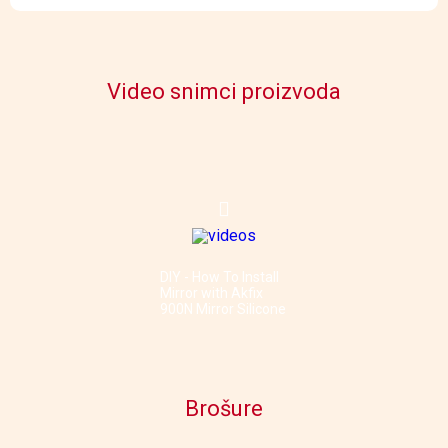
Video snimci proizvoda
DIY - How To Install
Mirror with Akfix
900N Mirror Silicone
Brošure