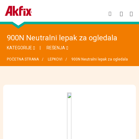
900N Neutralni lepak za ogledala
KATEGORIJE
REŠENJA
POČETNA STRANA
LEPKOVI
900N Neutralni lepak za ogledala