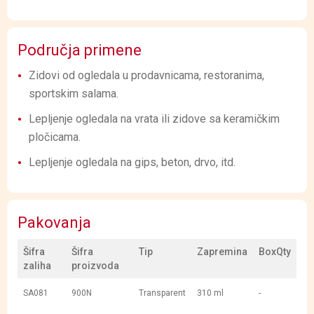
Područja primene
Zidovi od ogledala u prodavnicama, restoranima,
sportskim salama.
Lepljenje ogledala na vrata ili zidove sa keramičkim
pločicama.
Lepljenje ogledala na gips, beton, drvo, itd.
Pakovanja
Šifra
Šifra
Tip
Zapremina
BoxQty
zaliha
proizvoda
SA081
900N
Transparent
310 ml
-