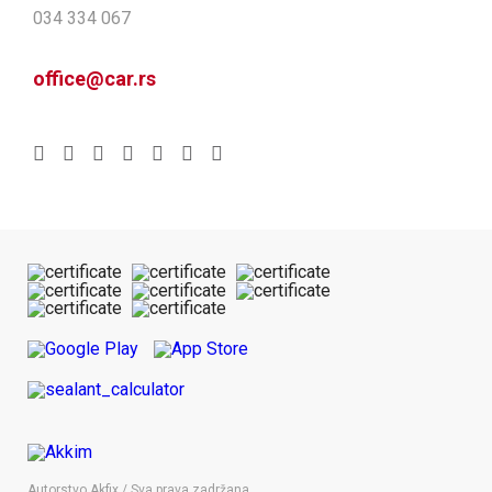
034 334 067
office@car.rs
Autorstvo Akfix / Sva prava zadržana.