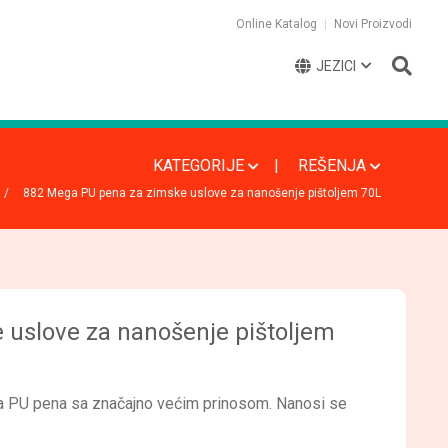
Online Katalog
Novi Proizvodi
JEZICI
KATEGORIJE
REŠENJA
882 Mega PU pena za zimske uslove za nanošenje pištoljem 70L
uslove za nanošenje pištoljem
a PU pena sa značajno većim prinosom. Nanosi se