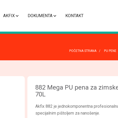
AKFIX
DOKUMENTA
KONTAKT
POČETNA STRANA
PU PENE
882 Mega PU pena za zimske 
70L
Akfix 882 je jednokomponentna profesionaln
specijalnim pištoljem za nanošenje.