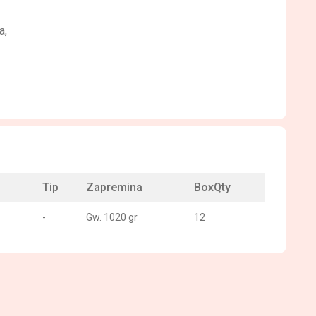
a,
Tip
Zapremina
BoxQty
-
Gw. 1020 gr
12