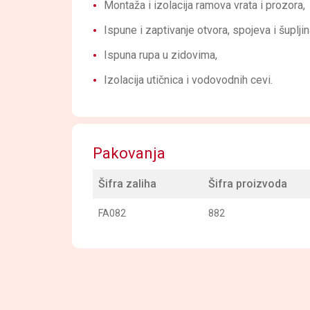
Montaža i izolacija ramova vrata i prozora,
Ispune i zaptivanje otvora, spojeva i šupljin
Ispuna rupa u zidovima,
Izolacija utičnica i vodovodnih cevi.
Pakovanja
Šifra zaliha
Šifra proizvoda
FA082
882