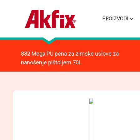
PROIZVODI
882 Mega PU pena za zimske uslove za
nanošenje pištoljem 70L