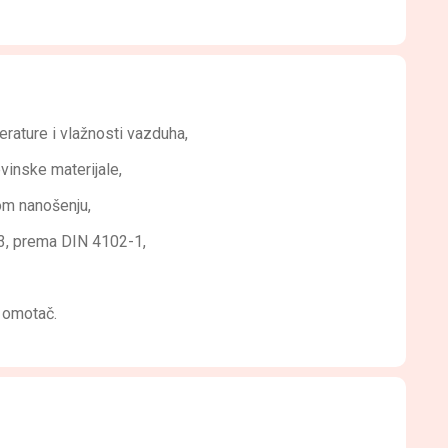
erature i vlažnosti vazduha,
vinske materijale,
om nanošenju,
B3, prema DIN 4102-1,
i omotač.