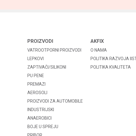
PROIZVODI
AKFIX
VATROOTPORNI PROIZVODI
O NAMA
LEPKOVI
POLITIKA RAZVOJA II
ZAPTIVAČI/SILIKONI
POLITIKA KVALITETA
PU PENE
PREMAZI
AEROSOLI
PROIZVODI ZA AUTOMOBILE
INDUSTRIJSKI
ANAEROBICI
BOJE U SPREJU
PRIBOR