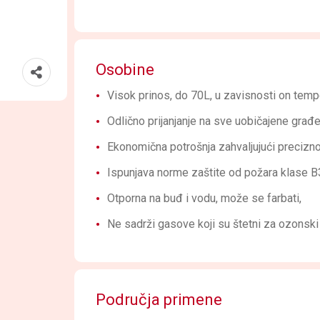
Osobine
Visok prinos, do 70L, u zavisnosti on temp
Odlično prijanjanje na sve uobičajene građe
Ekonomična potrošnja zahvaljujući precizn
Ispunjava norme zaštite od požara klase 
Otporna na buđ i vodu, može se farbati,
Ne sadrži gasove koji su štetni za ozonsk
Područja primene