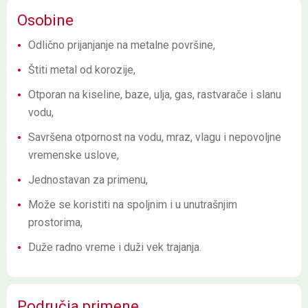
Osobine
Odlično prijanjanje na metalne površine,
Štiti metal od korozije,
Otporan na kiseline, baze, ulja, gas, rastvarače i slanu
vodu,
Savršena otpornost na vodu, mraz, vlagu i nepovoljne
vremenske uslove,
Jednostavan za primenu,
Može se koristiti na spoljnim i u unutrašnjim
prostorima,
Duže radno vreme i duži vek trajanja.
Područja primene