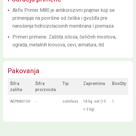
Akfix Primer M80 je antikorozivni prajmer koji se
primenjuje na površine od čelika i gvožđa pre
nanošenja hidroizolacionih membrana i premaza.
Primeri primene: Zaštita silosa, čeličnih mostova,
ograda, metalnih krovova, cevi, armatura, itd.
Pakovanja
Šifra
Šifra
Tip
Zapremina
BoxQty
zaliha
proizvoda
AEPM80150
-
colorless
18 kg. set (15
1
+ 3 kg)