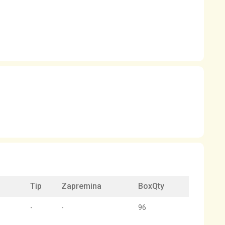
Tip
Zapremina
BoxQty
-
-
96