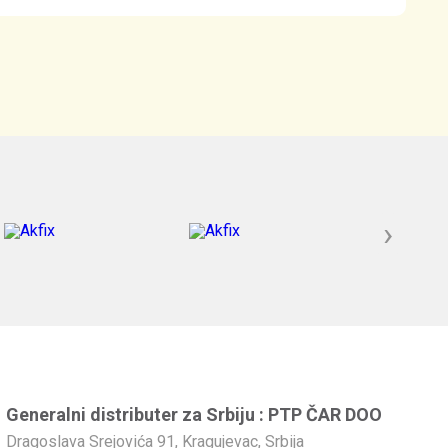
›
Generalni distributer za Srbiju : PTP ČAR DOO
Dragoslava Srejovića 91, Kragujevac, Srbija