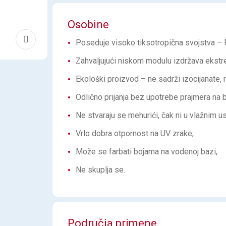
Osobine
Poseduje visoko tiksotropična svojstva – P
Zahvaljujući niskom modulu izdržava ekst
Ekološki proizvod – ne sadrži izocijanate, r
Odlično prijanja bez upotrebe prajmera na
Ne stvaraju se mehurići, čak ni u vlažnim u
Vrlo dobra otpornost na UV zrake,
Može se farbati bojama na vodenoj bazi,
Ne skuplja se.
Područja primene