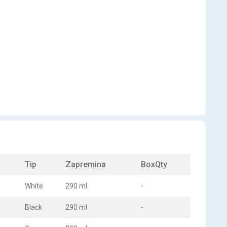
Tip
Zapremina
BoxQty
White
290 ml
-
Black
290 ml
-