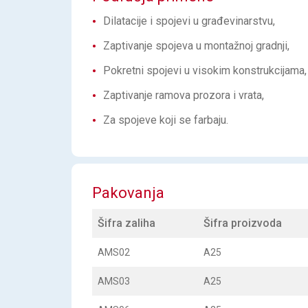
Dilatacije i spojevi u građevinarstvu,
Zaptivanje spojeva u montažnoj gradnji,
Pokretni spojevi u visokim konstrukcijama,
Zaptivanje ramova prozora i vrata,
Za spojeve koji se farbaju.
Pakovanja
Šifra zaliha
Šifra proizvoda
AMS02
A25
AMS03
A25