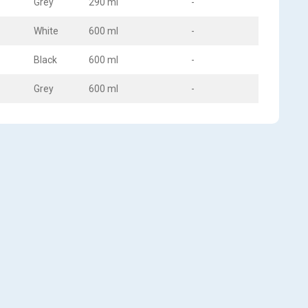
Grey
290 ml
-
White
600 ml
-
Black
600 ml
-
Grey
600 ml
-