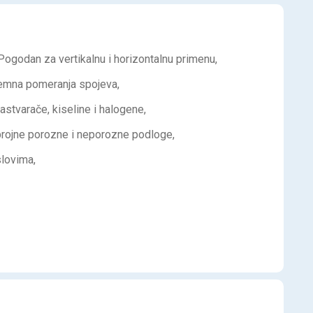
ogodan za vertikalnu i horizontalnu primenu,
remna pomeranja spojeva,
astvarače, kiseline i halogene,
 brojne porozne i neporozne podloge,
slovima,