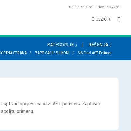
Online Katalog
Novi Proizvodi
JEZICI
KATEGORIJE
REŠENJA
OČETNA STRANA
ZAPTIVAČI / SILIKONI
MS Flexi AST Polimer
i zaptivač spojeva na bazi AST polimera. Zaptivač
 spoljnu primenu.