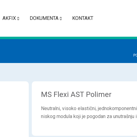
AKFIX
DOKUMENTA
KONTAKT
P
MS Flexi AST Polimer
Neutralni, visoko elastični, jednokomponentn
niskog modula koji je pogodan za unutrašnju i