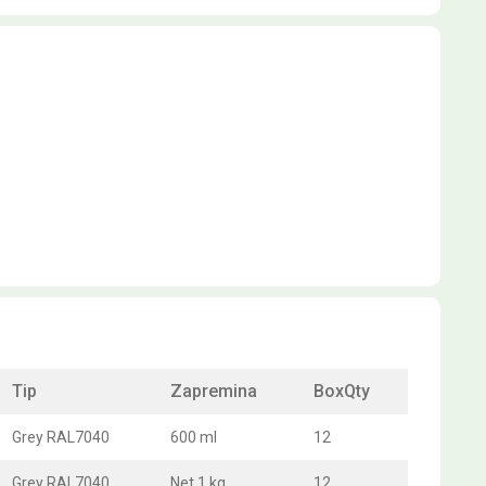
Tip
Zapremina
BoxQty
Grey RAL7040
600 ml
12
Grey RAL7040
Net 1 kg
12