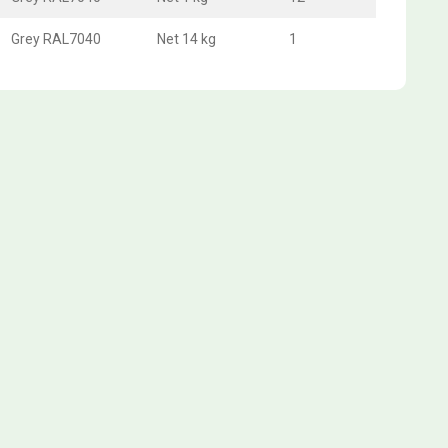
Grey RAL7040
Net 14 kg
1