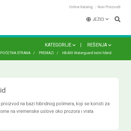
Online Katalog
Novi Proizvodi
JEZICI
KATEGORIJE
REŠENJA
POČETNA STRANA
PREMAZI
HB400 Waterguard tečni hibrid
id
proizvod na bazi hibridnog polimera, koji se koristi za
tporne na vremenske uslove oko prozora i vrata.