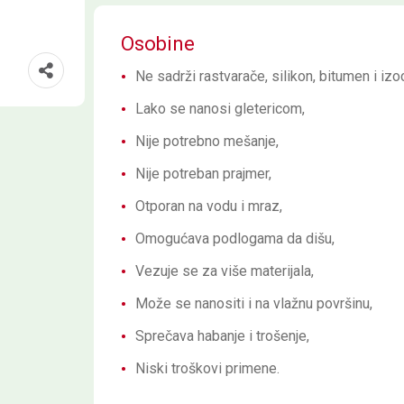
Osobine
Ne sadrži rastvarače, silikon, bitumen i izoc
Lako se nanosi gletericom,
Nije potrebno mešanje,
Nije potreban prajmer,
Otporan na vodu i mraz,
Omogućava podlogama da dišu,
Vezuje se za više materijala,
Može se nanositi i na vlažnu površinu,
Sprečava habanje i trošenje,
Niski troškovi primene.