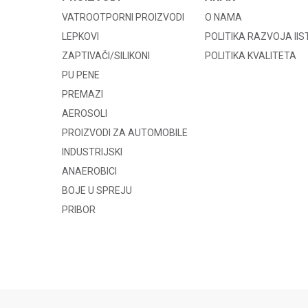
VATROOTPORNI PROIZVODI
O NAMA
LEPKOVI
POLITIKA RAZVOJA II
ZAPTIVAČI/SILIKONI
POLITIKA KVALITETA
PU PENE
PREMAZI
AEROSOLI
PROIZVODI ZA AUTOMOBILE
INDUSTRIJSKI
ANAEROBICI
BOJE U SPREJU
PRIBOR