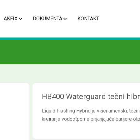
AKFIX
DOKUMENTA
KONTAKT
HB400 Waterguard tečni hibr
Liquid Flashing Hybrid je višenamenski, tečni 
kreiranje vodootporne prijanjajuće barijere o