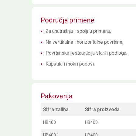
Područja primene
Za unutrašnju i spoljnu primenu,
Na vertikalne i horizontalne površine,
Površinska restauracija starih podloga,
Kupatila i mokri podovi.
Pakovanja
Šifra zaliha
Šifra proizvoda
HB400
HB400
HB400.1
HB400