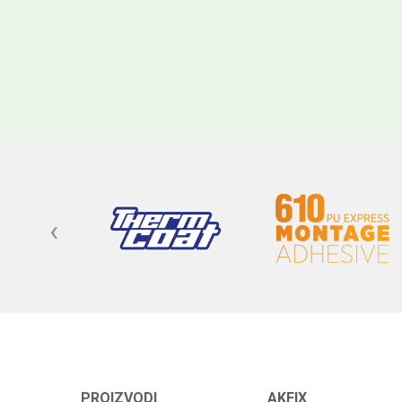
‹
PROIZVODI
AKFIX