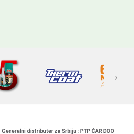
›
Generalni distributer za Srbiju : PTP ČAR DOO