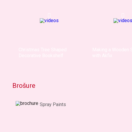
Christmas Tree Shaped
Making a Wooden
Decorative Bookshelf
with Akfix
Brošure
Spray Paints