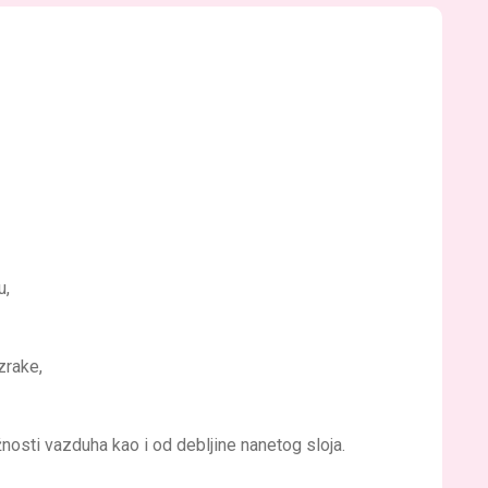
u,
zrake,
nosti vazduha kao i od debljine nanetog sloja.