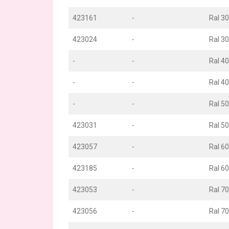
423161
-
Ral 3
423024
-
Ral 3
-
-
Ral 40
-
-
Ral 40
-
-
Ral 50
423031
-
Ral 50
423057
-
Ral 6
423185
-
Ral 6
423053
-
Ral 70
423056
-
Ral 70