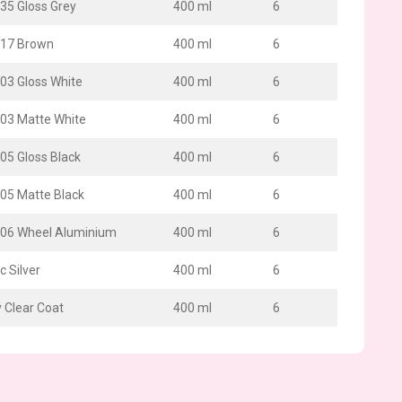
035 Gloss Grey
400 ml
6
017 Brown
400 ml
6
003 Gloss White
400 ml
6
003 Matte White
400 ml
6
05 Gloss Black
400 ml
6
005 Matte Black
400 ml
6
006 Wheel Aluminium
400 ml
6
c Silver
400 ml
6
 Clear Coat
400 ml
6