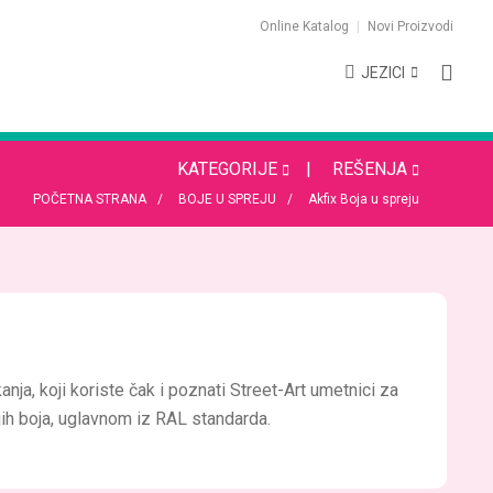
Online Katalog
Novi Proizvodi
JEZICI
KATEGORIJE
REŠENJA
POČETNA STRANA
BOJE U SPREJU
Akfix Boja u spreju
nja, koji koriste čak i poznati Street-Art umetnici za
ijih boja, uglavnom iz RAL standarda.