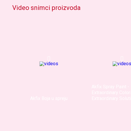
Video snimci proizvoda
Akfix Spray Paint -
Extraordinary Color
Akfix Boja u spreju
Extraordinary Solut