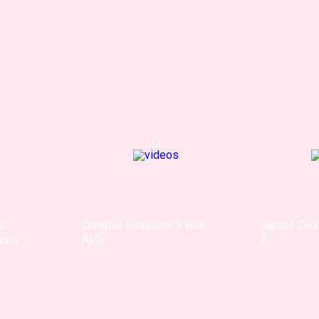
s
Creative Solutions 3 with
Garden Desi
ions
Akfix
2