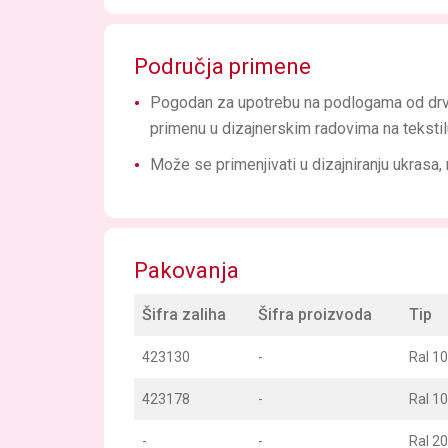
Područja primene
Pogodan za upotrebu na podlogama od drveta,
primenu u dizajnerskim radovima na tekstil
Može se primenjivati u dizajniranju ukrasa
Pakovanja
Šifra zaliha
Šifra proizvoda
Tip
423130
-
Ral 1
423178
-
Ral 1
-
-
Ral 2