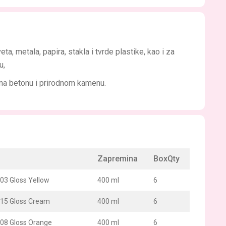
 metala, papira, stakla i tvrde plastike, kao i za
u,
, na betonu i prirodnom kamenu.
Zapremina
BoxQty
003 Gloss Yellow
400 ml
6
015 Gloss Cream
400 ml
6
008 Gloss Orange
400 ml
6