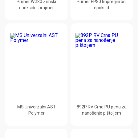
Primer WG80 Zimski
Primer EP80 Impregnirani
epoksidni prajmer
epoksid
MS Univerzalni AST
892P RV Crna PU pena za
Polymer
nanošenje pištoljem