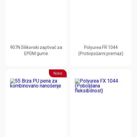
907N Silikonski zaptivač za
Polyurea FR 1044
EPDM gume
(Protivpožarni premaz)
Novo