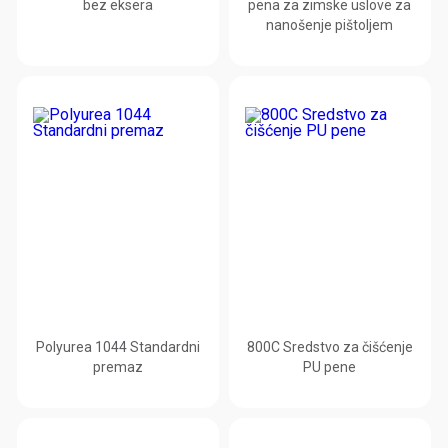
bez eksera
pena za zimske uslove za
nanošenje pištoljem
Polyurea 1044 Standardni
800C Sredstvo za čišćenje
premaz
PU pene