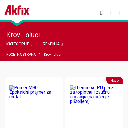
Krov i oluci
KATEGORIJE
REŠENJA
POČETNA STRANA
Krov i oluci
Novo