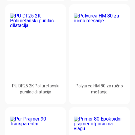
PU DF25 2K Poliuretanski
Polyurea HM 80 za ručno
punilac dilatacija
mešanje