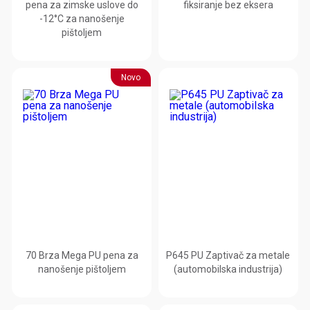
pena za zimske uslove do
fiksiranje bez eksera
-12°C za nanošenje
pištoljem
Novo
70 Brza Mega PU pena za
P645 PU Zaptivač za metale
nanošenje pištoljem
(automobilska industrija)