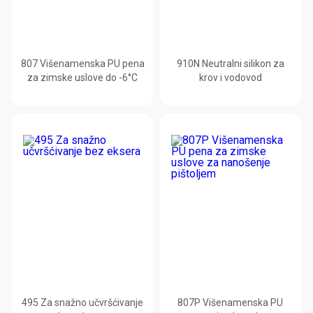
807 Višenamenska PU pena
910N Neutralni silikon za
za zimske uslove do -6°C
krov i vodovod
495 Za snažno učvršćivanje
807P Višenamenska PU