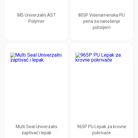
MS Univerzalni AST
805P Višenamenska PU
Polymer
pena za nanošenje
pištoljem
Multi Seal Univerzalni
965P PU Lepak za krovne
zaptivač i lepak
pokrivače