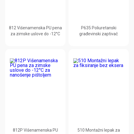
812 Višenamenska PU pena
P635 Poliuretanski
za zimske uslove do -12°C
građevinski zaptivač
812P Višenamenska PU
510 Montažni lepak za